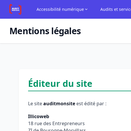
Aller au contenu principal
Aller à la navigation
Panneau de gestion des cookies
Accessibilité numérique
Audits et servic
Mentions légales
Éditeur du site
Le site
auditmonsite
est édité par :
Illicoweb
18 rue des Entrepreneurs
ZI de Bourogne-Morvillars