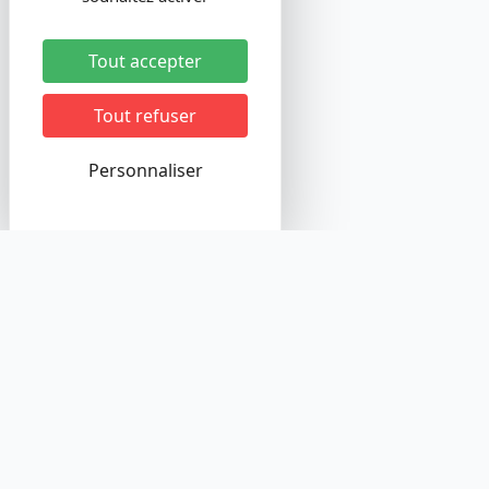
Tout accepter
Tout refuser
Personnaliser
auditmonsite
Plateforme d'audit d'accessibilité web conforme au RGAA
4.1.2
Version 1.0.0