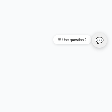
💬
💬 Une question ?
Développé par
Illicoweb
(ouvre une nouvelle fenêtre)
Agence web spécialisée en accessibilité