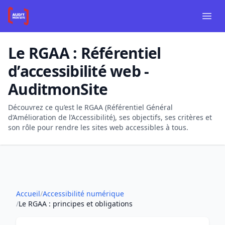
Aller au contenu principal
Aller à la navigation
Panneau de gestion des cookies
Ouvr
Le RGAA : Référentiel
d’accessibilité web -
AuditmonSite
Découvrez ce qu’est le RGAA (Référentiel Général
d’Amélioration de l’Accessibilité), ses objectifs, ses critères et
son rôle pour rendre les sites web accessibles à tous.
Accueil
/
Accessibilité numérique
/
Le RGAA : principes et obligations