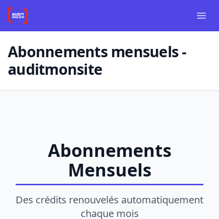
Aller au contenu principal
Aller à la navigation
Panneau de gestion des cookies
Ouvr
Abonnements mensuels -
auditmonsite
Abonnements
Mensuels
Des crédits renouvelés automatiquement
chaque mois